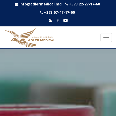
info@adlermedical.md
+373 22-27-17-60
+373 67-47-17-60
Toggl
navig