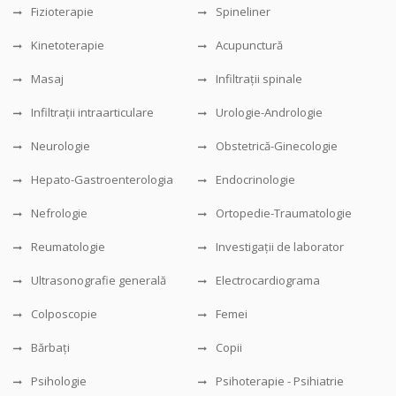
Fizioterapie
Spineliner
Kinetoterapie
Acupunctură
Masaj
Infiltrații spinale
Infiltrații intraarticulare
Urologie-Andrologie
Neurologie
Obstetrică-Ginecologie
Hepato-Gastroenterologia
Endocrinologie
Nefrologie
Ortopedie-Traumatologie
Reumatologie
Investigații de laborator
Ultrasonografie generală
Electrocardiograma
Colposcopie
Femei
Bărbați
Copii
Psihologie
Psihoterapie - Psihiatrie