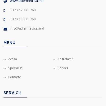
www.adlermedical.md
+373 67 471 760
+373 69 021 760
info@adlermedical.md
MENU
Acasă
Ce tratăm?
Specialiști
Servicii
Contacte
SERVICII