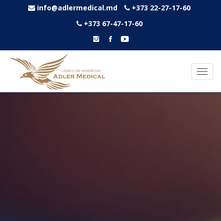
info@adlermedical.md
+373 22-27-17-60
+373 67-47-17-60
Toggl
navig