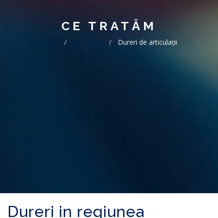
CE TRATĂM
Acasă
Ce Tratăm
Dureri de articulații
Dureri in regiunea