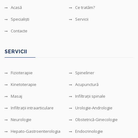
Acasă
Ce tratăm?
Specialiști
Servicii
Contacte
SERVICII
Fizioterapie
Spineliner
Kinetoterapie
Acupunctură
Masaj
Infiltrații spinale
Infiltrații intraarticulare
Urologie-Andrologie
Neurologie
Obstetrică-Ginecologie
Hepato-Gastroenterologia
Endocrinologie